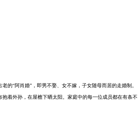
古老的“阿肖婚”，即男不娶、女不嫁，子女随母而居的走婚制。
布抱着外孙，在屋檐下晒太阳。家庭中的每一位成员都在有条不