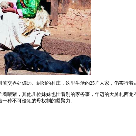
滇交界处偏远、封闭的村庄，这里生活的25户人家，仍实行着
忙着喂猪，其他几位妹妹也忙着别的家务事，年迈的大舅札西龙
着一种不可侵犯的母权制的凝聚力。