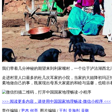
我们带着几分神秘的期望来到利家嘴村，一个位于泸沽湖西北川
走进村里人口最多的杜几次耳家的小院，当家的大姐降初玛正
紊地做自己的事，既展现出母系大家庭的和睦与温馨，也暗示
>>> 阅读更多内容，请使用中国国家地理畅读·微信小程序 <<<
责任编辑 /
尹杰
何亮
图片编辑 /
王彤
关海彤
吴敬