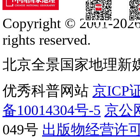
Copyright © 2001-2026 
订阅号
服
rights reserved.
北京全景国家地理新
优秀科普网站
京ICP证
备10014304号-5
京公网
049号
出版物经营许