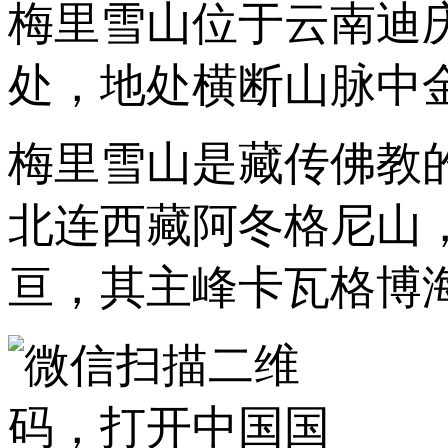
梅里雪山位于云南迪
处，地处横断山脉中
梅里雪山是藏传佛教
北连西藏阿冬格尼山
亘，其主峰卡瓦格博海