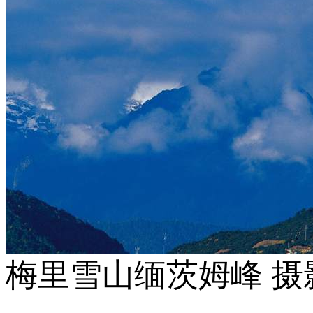
梅里雪山缅茨姆峰 摄