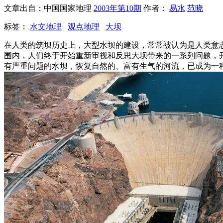
文章出自：中国国家地理
2003年第10期
作者：
易水
范晓
标签：
水文地理
观点地理
大坝
在人类的筑坝历史上，大型水坝的建设，常常被认为是人类意
围内，人们终于开始重新审视和反思大坝带来的一系列问题，
有严重问题的水坝，恢复自然的、富有生气的河流，已成为一