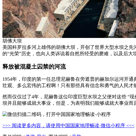
胡佛大坝
美国科罗拉多河上雄伟的胡佛大坝，开创了世界大型水坝之先
的“光荣”历史，也向人类诉说着自然所经受的磨难，以及后大
释放被混凝土囚禁的河流
1954年，印度的第一任总理尼赫鲁在旁遮普的赫加尔运河开
壮观、多么宏伟的工程啊！只有那些具有信念和勇气的人民才
然而仅仅过了4年，尼赫鲁这位印度巨型水坝之父便对这些 “现
坝并且能够成就大事业，但是，为表明我们能够成就大事业而
>>> 阅读更多内容，请使用中国国家地理畅读·微信小程序 <<<