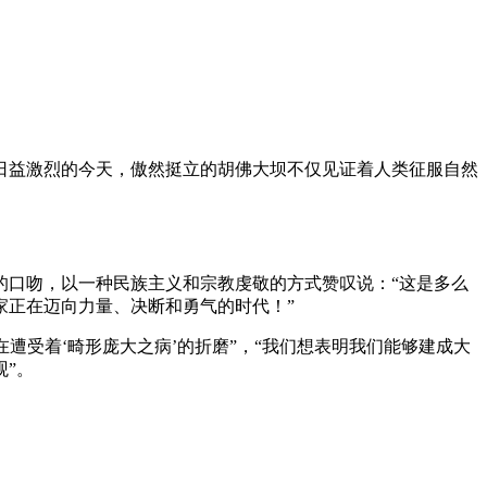
日益激烈的今天，傲然挺立的胡佛大坝不仅见证着人类征服自然
的口吻，以一种民族主义和宗教虔敬的方式赞叹说：“这是多么
家正在迈向力量、决断和勇气的时代！”
遭受着‘畸形庞大之病’的折磨”，“我们想表明我们能够建成大
”。