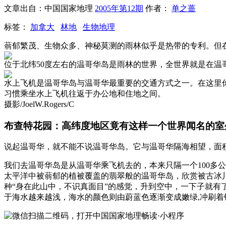
文章出自：中国国家地理
2005年第12期
作者：
单之蔷
标签：
加拿大
林地
生物地理
蓊郁繁茂、生物众多、神秘莫测的雨林似乎是热带的专利。但
位于北纬50度左右的温哥华岛是雨林的世界，全世界就是在温哥华岛
水上飞机是温哥华岛与温哥华最重要的交通方式之一。在这里
习惯乘坐水上飞机往返于办公地和住地之间。
摄影/JoelW.Rogers/C
布查特花园：高纬度地区竟有这样一个世界闻名的室
说起温哥华，就不能不说温哥华岛。它与温哥华隔海相望，面积
我们去温哥华岛是从温哥华乘飞机去的，本来只隔一个100多
太平洋中被蓊郁的植被覆盖的翡翠般的温哥华岛，欣赏被古冰
种“身在此山中，不识真面目”的感觉，升到空中，一下子就
于海水越来越浅，海水的颜色则由蔚蓝色逐渐变成嫩绿,冲刷着