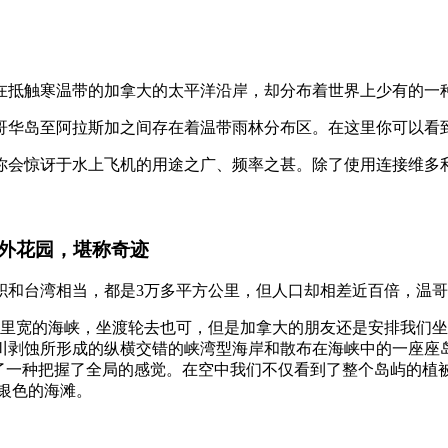
在抵触寒温带的加拿大的太平洋沿岸，却分布着世界上少有的一
至阿拉斯加之间存在着温带雨林分布区。在这里你可以看到繁茂的植被和
你会惊讶于水上飞机的用途之广、频率之甚。除了使用连接维多利
外花园，堪称奇迹
和台湾相当，都是3万多平方公里，但人口却相差近百倍，温哥华岛
公里宽的海峡，坐渡轮去也可，但是加拿大的朋友还是安排我们
川剥蚀所形成的纵横交错的峡湾型海岸和散布在海峡中的一座座
有了一种把握了全局的感觉。在空中我们不仅看到了整个岛屿的植
银色的海滩。