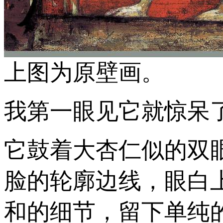
上图为原壁画。
我第一眼见它就惊呆
它鼓着大杏仁似的双
脸的轮廓边线，眼白
和的细节，留下单纯