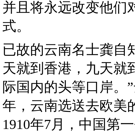
并且将永远改变他们
式。
已故的云南名士龚自知
天就到香港，九天就
际国内的头等口岸。”
年，云南选送去欧美
1910年7月，中国