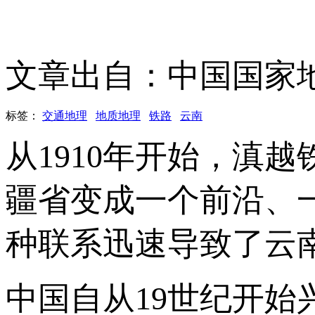
文章出自：中国国家
标签：
交通地理
地质地理
铁路
云南
从1910年开始，滇
疆省变成一个前沿、
种联系迅速导致了云
中国自从19世纪开始