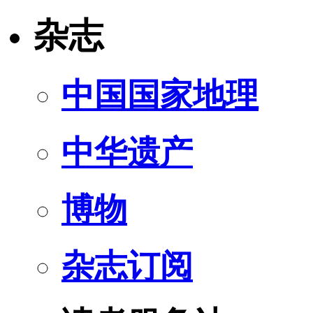
杂志
中国国家地理
中华遗产
博物
杂志订阅