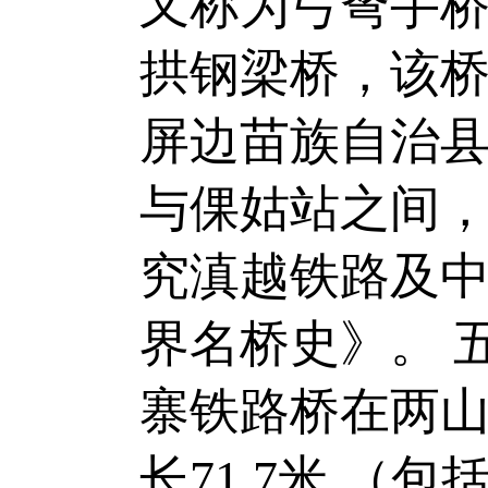
又称为弓弩手
拱钢梁桥，该
屏边苗族自治
与倮姑站之间
究滇越铁路及
界名桥史》。 
寨铁路桥在两山
长71.7米 （包