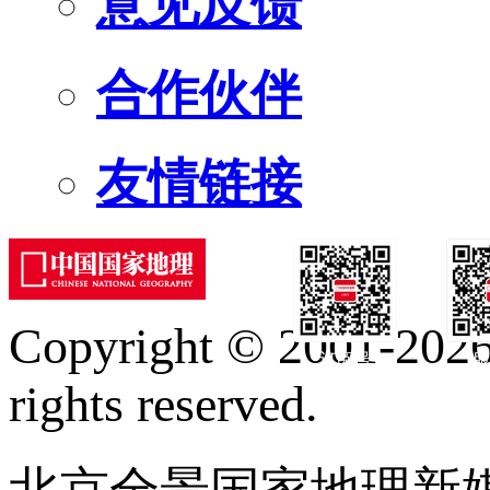
意见反馈
合作伙伴
友情链接
Copyright © 2001-2026 
订阅号
服
rights reserved.