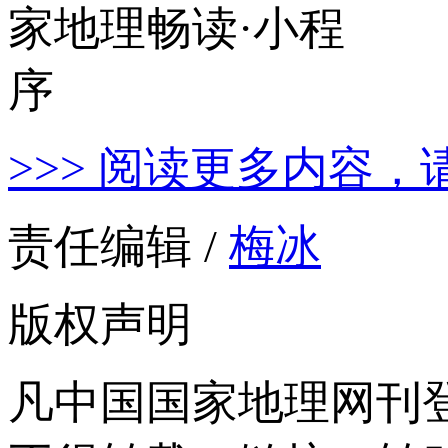
>>> 阅读更多内容，
责任编辑 /
梅冰
版权声明
凡中国国家地理网刊