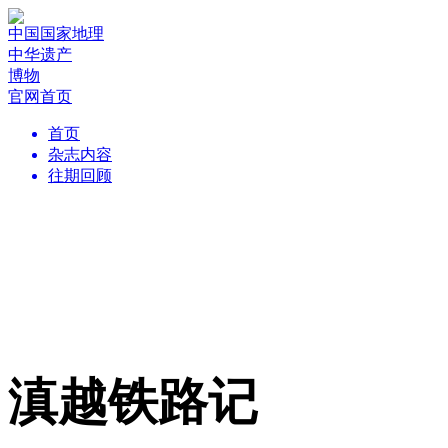
中国国家地理
中华遗产
博物
官网首页
首页
杂志内容
往期回顾
滇越铁路记