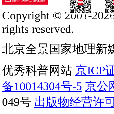
Copyright © 2001-2026 
订阅号
服
rights reserved.
北京全景国家地理新
优秀科普网站
京ICP证
备10014304号-5
京公网
049号
出版物经营许