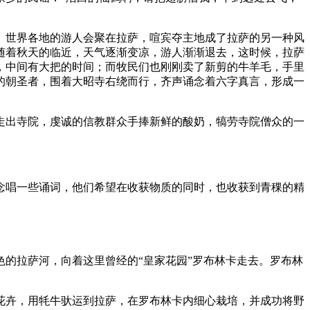
、世界各地的游人会聚在拉萨，喧宾夺主地成了拉萨的另一种风
随着秋天的临近，天气逐渐变凉，游人渐渐退去，这时候，拉萨
，中间有大把的时间；而牧民们也刚刚卖了新剪的牛羊毛，手里
的朝圣者，围着大昭寺右绕而行，齐声诵念着六字真言，形成一
走出寺院，虔诚的信教群众手捧新鲜的酸奶，犒劳寺院僧众的一
念唱一些诵词，他们希望在收获物质的同时，也收获到青稞的精
的拉萨河，向着这里曾经的“皇家花园”罗布林卡走去。罗布林
花卉，用牦牛驮运到拉萨，在罗布林卡内细心栽培，并成功将野