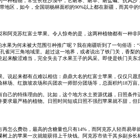
的一种植物，常生长在沙漠中，它耐寒、耐旱、耐盐碱、抗风沙
带地区，如今，全国胡杨林面积的90%以上都在新疆，而其中的9
梨和阿克苏红富士苹果。令人惊奇的是，这两种植物都有一种非
的水果为何未被大范围引种推广呢？我在南疆听到了一句俗语：“
的孔雀河三角地域里。超过这一地界，或者说出了铁门关，香梨
吃起来酸涩难当，完全失去了水果王子的风采。即使是铁门关东
果。说起来都有点难以相信：鼎鼎大名的红富士苹果，仅仅只愿意
林场、红旗坡农场和兵团农一师部分团场等，总面积约18万亩。其
是有自己的特殊理由的。比如，这个地方水土资源优越，日照条件
件要求最严格的植物。日照时间短或日照不强烈苹果就不甜，但
再怎么费劲，最高的含糖量也只有14%，而阿克苏人轻而易举就
树上的苹果一次就能获得上千块钱。阿克苏市依干其乡副乡长林