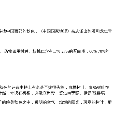
寻找中国西部的秋色，《中国国家地理》杂志派出陈漠和龙仁青
四用树种。核桃仁含有17%-27%的蛋白质，60%-70%的
关于秋色的评选中榜上有名甚至拔得头筹，白桦树叶、青杨树叶在
起，环绕在树梢，弥漫在田野，悠远而宁静。摄影/魏群琪
千的绝美秋色之中，透明的空气，灿烂的阳光，斑斓的树叶，醉