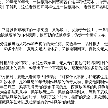
。20世纪30年代，一位穆斯林园艺师曾在这里种植花木，由
中了解到，这位老园艺师同样也是一位穆斯林。 老园艺师名叫
。它是雅鲁藏布江的一条支流，又称娘曲。发源于米拉山，一条
数地段被葱翠的山林簇拥，被五彩的植被点缀，仿佛一个童话世界。
部分是被当地人称作加巴梅朵的天竺葵。花色单一，品种很少，
，60多个品种。夏乾文老人退休后，又被返聘回来。夏乾文老
卉种植品种介绍表”。在这份表单里，老人专门把他们栽培和引种
普通信笺上的表单，勾勒出了一个百花竞放、繁花似锦的多彩的拉
否方便时，夏乾文老师睁大眼睛说：“能有什么不便，我老婆也
叫沙木泽，是20世纪30年代制作风筝的传奇人物，据说他因制
一年三月三，风筝飞满天”的景象不同的是，西藏放风筝的时间则
行为会影响到风神，风筝放得过早，风就会早早到来，等到了麦
拉萨放风筝的最好时节。每到了这个时节，拉萨的天空，到处飘
藏风筝艺术以及拉萨独有的“斗风筝”的绝活。