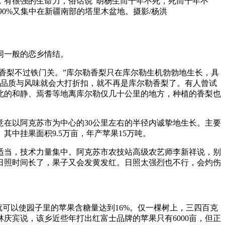
，有很强的生命力，俗话说“胡杨生而千年不死，死而千年不
0%又集中在新疆南部的塔里木盆地。摄影/杨洪
同一般的恋乡情结。
香梨不过铁门关。”库尔勒香梨只在库尔勒生机勃勃地生长，具
的品质与风味就会大打折扣，就不再是库尔勒香梨了。有人曾试
北的和静、焉耆等地离库尔勒仅几十公里的地方，种植的香梨也
在以阿克苏市为中心的30公里左右的半径内诚挚地生长。主要
中挂果面积9.5万亩，年产苹果15万吨。
适当，技术力量集中。阿克苏市农技站高级农艺师李新祥说，别
日照时间长了，果子又会发黄发红。日照太强烈也不行，会灼伤
可以使园子里的苹果含糖量达到16%。仅一棵树上，三四百克
庆宾说，该乡近些年打出红富士品牌的苹果只有6000亩，但正