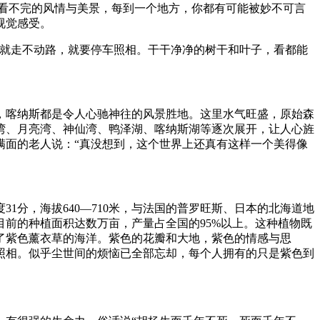
也看不完的风情与美景，每到一个地方，你都有可能被妙不可言
视觉感受。
子就走不动路，就要停车照相。干干净净的树干和叶子，看都能
，喀纳斯都是令人心驰神往的风景胜地。这里水气旺盛，原始森
龙湾、月亮湾、神仙湾、鸭泽湖、喀纳斯湖等逐次展开，让人心旌
满面的老人说：“真没想到，这个世界上还真有这样一个美得像
度31分，海拔640—710米，与法国的普罗旺斯、日本的北海道地
目前的种植面积达数万亩，产量占全国的95%以上。这种植物既
了紫色薰衣草的海洋。紫色的花瓣和大地，紫色的情感与思
照相。似乎尘世间的烦恼已全部忘却，每个人拥有的只是紫色到