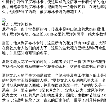
生斑竹引种到了罗布林卡，使这里成为拉萨唯一长着竹子的地方
偶，当笔者来到罗布林卡，迎面遇到一位老园艺师，在与他攀谈
久，他辗转到了西藏，被罗布林卡聘为养花工人。
林芝：尼洋河秋色
尼洋河是一条非常美丽的河，传说中是神山流出的悲伤的眼泪
就了尼洋河谷地。在全长300 多公里的尼洋河两岸，绝大多
当初，他来到罗布林卡时，这里所有的花卉只有300多盆，大
在夏乾文老人他们的努力下，这里的盆栽花卉已经达到4万余盆
地，并且还知道藏语的名字。
夏乾文老人花了一夜的时间，为笔者罗列了一份“罗布林卡花
布林卡已经拥有秋季盛开的花卉40余种。这份用铅笔书写在
夏乾文老人的同事大都是藏族，当笔者提及在工作和习俗上是
萨的风筝大王就是回族人呢。”夏乾文老人所说的风筝大王，名
清时期从内地传入西藏，并且在西藏风靡一时。与内地“又是
系在一起，限定在每年8至10月之间。当地人认为，放风筝的
风力太大，张狂的风声会把病魔带来。因此，麦收时节就成了
术节，沿袭和传承了这一古老的历史传统，展示了别具特色的西