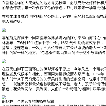
在新疆这样的大美无边的地方寻觅秋季，必须充分做好精神和身
的景色俘获，每一种俘获了你的景色，都可以带来一场漫无边
在布尔津县城通往喀纳斯的公路上，开旅行车的郭凤军师傅指
把人看醉呀。”
喀纳斯是深藏于中国新疆布尔津县境内的阿尔泰群山河谷之中
林密布，798种野生植物不停生长，168种野生动物昼夜穿
荡漾，流连忘返。一次，五六位来自北京公路系统的老人一下
神仙的家一样的地方。”你总会在喀纳斯听到关于这个故事的
在西天山脚下三面环山的伊犁河谷平原上，今年又是一个薰衣草的丰收
理位置及气候条件相似，因而同为世界级薰衣草产地。1964
给人们带来了无穷无尽的关于美好生活的想象空间，也带来了
想……就连天空和云朵也被映照成了紫色。老人、孩子和情侣
紫色，花朵到花朵，美到美。人们在一种诗意的迷醉中尽享植
胡杨林：全国90%的胡杨在新疆