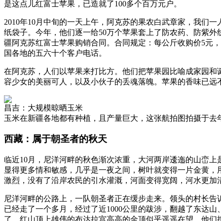
是这点儿红富士苹果，已造就了100多个百万元户。
2010年10月中旬的一天上午，阿克苏的果农白武章家，我
纸袋子。今年，他们逐一给50万个苹果套上了防农药、防紫外线
疆阿克苏红富士苹果购销合同。合同规定：每公斤收购价5元，
国各地的五六十个客户电话。
在阿克苏，人们以苹果来打比方。他们把苹果园比喻成家园和
容少女的美丽可人，以及小伙子的丢魂落魄。苹果的香味已远
昌吉：大规模晾晒玉米
玉米在新疆各地都有种植，且产量巨大，这张航拍图拍摄于去年
西藏：属于朝圣者的秋天
临近10月，尼洋河畔的秋色渐次浓重，大河两岸逶迤的山峦
显得更多情和敏感，几乎是一夜之间，树叶就变得一片金黄，
激烈，没有了沿岸农民的引水灌溉，河面变得宽阔，河水更加
尼洋河畔的公路上，一队朝圣者正在缓步走来。领头的村长告
已经走了一个多月，经过了近1000公里的跋涉，翻越了东达
了，红山顶上雄伟的布达拉宫高高的金顶似乎遥遥在望，他们