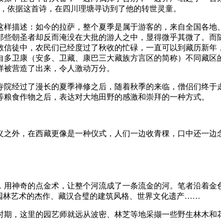
后，依据这首诗，在四川理塘寻访到了他的转世灵童。
这样描述：如今的拉萨，整个夏季是属于游客的，来自全国各地
那些朝圣者却反而淹没在大批的游人之中，显得微乎其微了。而
教信徒中，农民们已经度过了秋收的忙碌，一直可以到藏历新年
自多卫康（安多、卫藏、康巴三大藏族方言区的简称）不同藏区
样被营造了出来，令人激动万分。
寺院经过了漫长的夏季禅修之后，随着秋季的来临，僧侣们终于
等粮食作物之后，表达对大地田野的感激和崇拜的一种方式。
义之外，在西藏更像是一种仪式，人们一边收青稞，口中还一边
，用神奇的点金术，让整个河流成了一条流金的河。笔者沿着金色
园林艺术的杰作、藏汉合璧的建筑风格、世界文化遗产……
时期，这里的园艺师就远从波密、林芝等地采撷一些野生林木和