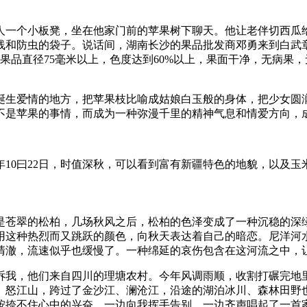
们一人一个小板凳，坐在他家门前的苹果树下聊天。他让老伴切西
和防虫的袋子。说话间，湖南长沙的果品批发商邓勇来到白武章家
果品直径75毫米以上，色度达到60%以上，果面干净，无病果
诞生爱情的地方，把苹果枝比喻成姑娘白玉般的身体，把少女圆
不是苹果的事情，而成为一种弥漫千里的精神气息和情爱方向，
10曰22日，时值深秋，可以看到富有新疆特色的地貌，以及玉
上是苍翠的松柏，几场秋风之后，松柏的色泽变成了一种沉稳的深
用这种热烈而又跳跃的颜色，向秋天表达着自己的暗恋。尼洋河
清澈，流速似乎也缓慢了。一种绵延的哀伤包含在这河流之中，让
诉我，他们来自四川的理塘农村。今年风调雨顺，收割打碾完地
山、怒江山，跨过了金沙江、澜沧江，沿途的湖泊冰川、森林田
按捺不住心中的兴奋，一边向我挥手告别，一边齐声唱起了一首