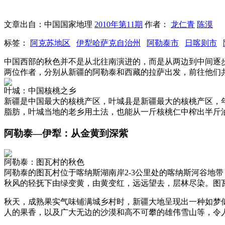
文章出自：中国国家地理
2010年第11期
作者：
龙仁青
陈漠
标签：
阿克苏地区
伊犁哈萨克自治州
阿勒泰市
日喀则市
中国西部的秋色并不是从北往南演进的，而是从两边到中间逐
两位作者，分别从新疆的阿勒泰和西藏的拉萨出发，前往他们
叶城：中国核桃之乡
新疆是中国最大的核桃产区，叶城县是新疆最大的核桃产区，年产
脂肪，叶城当地的老乡用土法，也能从一斤核桃仁中榨出半斤油
阿勒泰—伊犁：从金黄到深紫
阿勒泰：图瓦村的秋色
阿勒泰的图瓦村位于喀纳斯湖南岸2-3公里处的喀纳斯河谷地
秋风的轻抚下由绿变黄，由黄变红，远远望去，层林尽染。图
秋天，成熟果实气味铺满城乡村时，新疆大地呈现出一种如梦
人的果香，以及广大无边的沙漠和高不可攀的雄伟雪山等，令