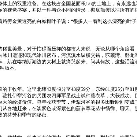
体上的双重准备。在这块占全国总面积1/6的土地上，有永远
际的视觉盛宴，并以一种与众不同的情形，彻底颠覆以往所有的
着路旁金黄透亮的白桦树叶子说：“很多人一看到这么漂亮的叶
的稀世美景，对于忙碌而压抑的都市人来说，无论从哪个角度看
行，古冰川遗迹和现代冰川密布，河流溪水纵横交错，驼颈湾、卧
车，趴在喀纳斯湖边的大树上就痛哭起来。问其何故，这些泪流
各种版本。
年。这里北纬43度49分至43度59分，东经81度25分至81
年，驻扎伊犁河谷的兵团农四师军垦战士试种薰衣草，大获成功。
巨大的经济价值。每年收获季节，伊犁河谷的很多田野瞬间变成
们从各地赶来，在淡紫色或深紫色的薰衣草花丛中徜徉、聊天、
物的芬芳和季节的秘密。