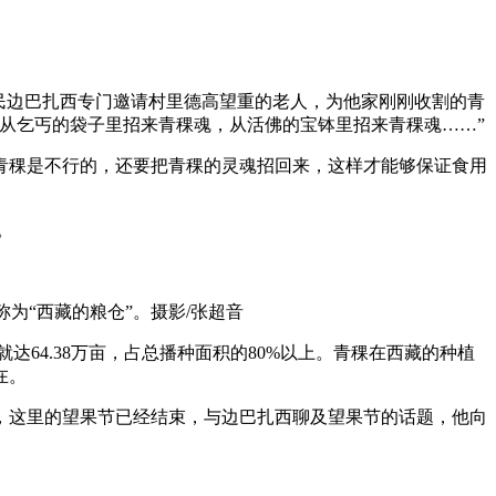
民边巴扎西专门邀请村里德高望重的老人，为他家刚刚收割的青
从乞丐的袋子里招来青稞魂，从活佛的宝钵里招来青稞魂……”
青稞是不行的，还要把青稞的灵魂招回来，这样才能够保证食用
。
为“西藏的粮仓”。摄影/张超音
64.38万亩，占总播种面积的80%以上。青稞在西藏的种植
在。
，这里的望果节已经结束，与边巴扎西聊及望果节的话题，他向