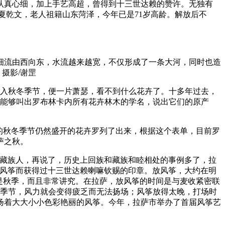
于认真心细，加上手艺高超，曾得到十三世达赖的赞许。无独有
夏乾文，老人祖籍山东菏泽，今年已是71岁高龄。解放后不
细流由西向东，水流越来越宽，不仅形成了一条大河，同时也造
摄影/谢罡
进入秋冬季节，便一片萧瑟，看不到什么花卉了。十多年过去，
人能够叫出罗布林卡内所有花卉林木的学名，说出它们的原产
的秋冬季节仍然盛开的花卉罗列了出来，根据这个表单，目前罗
萨之秋。
是藏族人，再说了，历史上回族和藏族和睦相处的事例多了，拉
作风筝而获得过十三世达赖喇嘛钦赐的印章。放风筝，大约在明
是秋季，而且非常讲究。在拉萨，放风筝的时间是与麦收紧密联
收季节，风力就会变得疲乏而无法扬场；风筝放得太晚，打场时
扬着大大小小色彩艳丽的风筝。今年，拉萨市举办了首届风筝艺