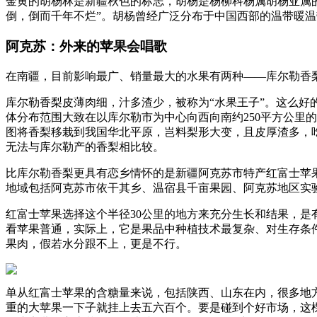
金黄的胡杨林是新疆秋色的标志，胡杨是杨柳科杨属胡杨亚属
倒，倒而千年不烂”。胡杨曾经广泛分布于中国西部的温带暖温
阿克苏：外来的苹果会唱歌
在南疆，目前影响最广、销量最大的水果有两种——库尔勒香
库尔勒香梨皮薄肉细，汁多渣少，被称为“水果王子”。这么好
体分布范围大致在以库尔勒市为中心向西向南约250平方公里
图将香梨移栽到我国华北平原，岂料梨形大变，且皮厚渣多，
无法与库尔勒产的香梨相比较。
比库尔勒香梨更具有恋乡情怀的是新疆阿克苏市特产红富士苹
地域包括阿克苏市依干其乡、温宿县千亩果园、阿克苏地区实验
红富士苹果选择这个半径30公里的地方来充分生长和结果，
看苹果普通，实际上，它是果品中种植技术最复杂、对生存条
果肉，假若水分跟不上，更是不行。
单从红富士苹果的含糖量来说，包括陕西、山东在内，很多地方
重的大苹果一下子就挂上去五六百个。要是碰到个好市场，这棵