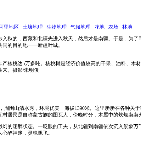
阿里地区
土壤地理
生物地理
气候地理
花地
农场
林地
步入秋的，西藏和北疆先进入秋天，然后才是南疆。于是，为了
共同的目的地——新疆叶城。
核桃达5万多吨。核桃树是经济价值较高的干果、油料、木材、药物
来。摄影/朱明俊
带，周围山清水秀，环境优美，海拔1390米。这里屡屡在各种
瓦村居民是自称蒙古族的图瓦人，傍晚时分，木屋中的炊烟袅袅升
似幻的迷醉状态。一眨眼的工夫，从北疆到南疆依次沉入景象万
人心醉神迷，灵魂飘飞。