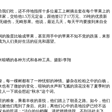
瓜给我们吃，还不停地指挥十多位雇工上树摘去套在每个苹果上的
，交给他1.5万元定金，跟他签订了17万元、35吨的优质新
，无碰伤，无畸形果。他说，最近几天，每天平均要接到来自全
润的脸蛋比喻成苹果，甚至用手中的苹果不知不觉的跌落，来形
成为人们美好生活的征兆和愿望。
米晾晒的各种方式和各种工具。摄影/李翔
绿，每一棵树都有了一种忧郁的神情。掺杂在松柏之中的白杨，
水也有了微妙的变化，喧响的水声和飞溅的浪花没有了夏季时的
人一下就会想起“秋水”这个词。
里的粮食，乘着丰收的喜悦，他们踏上了朝圣之路。如今，他们
野也被他们甩到了身后。此刻，离他们心中的圣地拉萨已经不远
家乡的民谣：“洁白的仙鹤啊，请把翅膀借我，不到远处去飞，