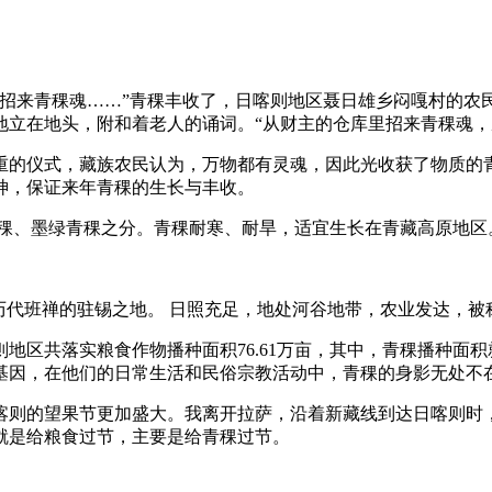
域招来青稞魂……”青稞丰收了，日喀则地区聂日雄乡闷嘎村的农
地立在地头，附和着老人的诵词。“从财主的仓库里招来青稞魂，
重的仪式，藏族农民认为，万物都有灵魂，因此光收获了物质的
神，保证来年青稞的生长与丰收。
青稞、墨绿青稞之分。青稞耐寒、耐旱，适宜生长在青藏高原地区
历代班禅的驻锡之地。 日照充足，地处河谷地带，农业发达，被称
区共落实粮食作物播种面积76.61万亩，其中，青稞播种面积就达
的基因，在他们的日常生活和民俗宗教活动中，青稞的身影无处不
喀则的望果节更加盛大。我离开拉萨，沿着新藏线到达日喀则时
就是给粮食过节，主要是给青稞过节。