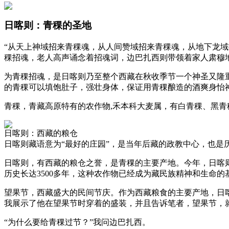
日喀则：青稞的圣地
“从天上神域招来青稞魂，从人间赞域招来青稞魂，从地下龙
稞招魂，老人高声诵念着招魂词，边巴扎西则带领着家人肃穆
为青稞招魂，是日喀则乃至整个西藏在秋收季节一个神圣又隆
的青稞可以填饱肚子，强壮身体，保证用青稞酿造的酒爽身怡
青稞，青藏高原特有的农作物,禾本科大麦属，有白青稞、黑
日喀则：西藏的粮仓
日喀则藏语意为“最好的庄园”，是当年后藏的政教中心，也是
日喀则，有西藏的粮仓之誉，是青稞的主要产地。今年，日喀则地
历史长达3500多年，这种农作物已经成为藏民族精神和生命
望果节，西藏盛大的民间节庆。作为西藏粮食的主要产地，日
我展示了他在望果节时穿着的盛装，并且告诉笔者，望果节，
“为什么要给青稞过节？”我问边巴扎西。