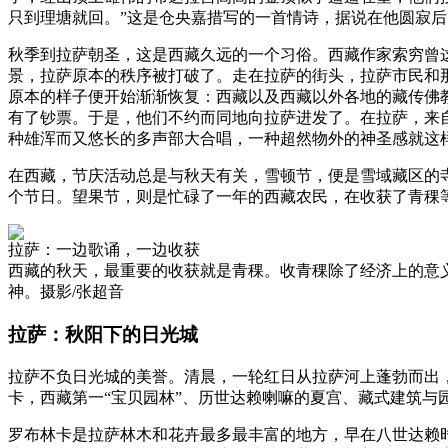
只到理塘就回。”这是仓央嘉措写的一首情诗，据说在他圆寂
秋季到拉萨朝圣，这是西藏久远的一个习俗。西藏作家索穷曾
景，拉萨原本的秩序被打破了。走在拉萨的街头，拉萨市民和
原本的样子便开始渐渐恢复：西藏以及西藏以外各地的藏传佛
有了钞票。于是，他们不约而同地向拉萨进发了。在拉萨，来
种雄浑而又悠长的多声部大合唱，一种超然物外的神圣感就这
在西藏，节庆活动总是与秋天有关，雪顿节，便是雪域藏区的
个节日。望果节，则是忙碌了一年的西藏农民，在收获了青稞
拉萨：一边歌诵，一边收获
西藏的秋天，最重要的收获就是青稞。收青稞除了经济上的意
神。摄影/张超音
拉萨：秋阳下的日光城
拉萨不负日光城的美誉。清晨，一轮红日从拉萨河上蓬勃而出
卡，西藏第一“宝贝园林”、历世达赖喇嘛的夏宫、藏式建筑与
罗布林卡是拉萨林木和花卉最多最丰富的地方，早在八世达赖