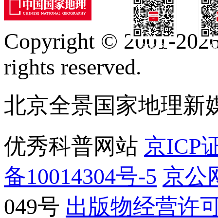
Copyright © 2001-2026 
订阅号
服
rights reserved.
北京全景国家地理新
优秀科普网站
京ICP证
备10014304号-5
京公网
049号
出版物经营许