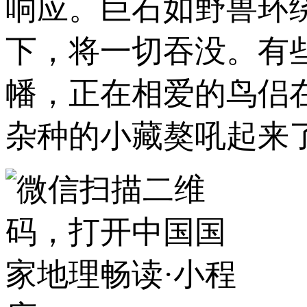
响应。巨石如野兽环
下，将一切吞没。有
幡，正在相爱的鸟侣
杂种的小藏獒吼起来