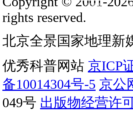
Copyright © 2001-2026 
订阅号
服
rights reserved.
北京全景国家地理新
优秀科普网站
京ICP证
备10014304号-5
京公网
049号
出版物经营许