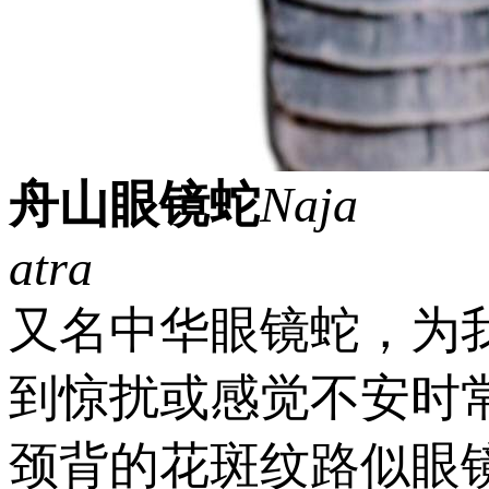
舟山眼镜蛇
Naja
atra
又名中华眼镜蛇，为
到惊扰或感觉不安时
颈背的花斑纹路似眼