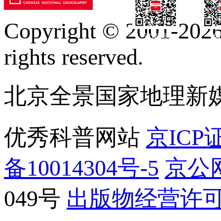
Copyright © 2001-2026 
订阅号
服
rights reserved.
北京全景国家地理新
优秀科普网站
京ICP证
备10014304号-5
京公网
049号
出版物经营许