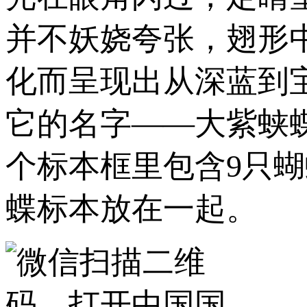
并不妖娆夸张，翅形
化而呈现出从深蓝到
它的名字——大紫蛱
个标本框里包含9只
蝶标本放在一起。