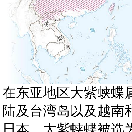
在东亚地区大紫蛱蝶
陆及台湾岛以及越南
日本，大紫蛱蝶被选为