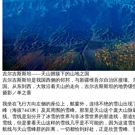
吉尔吉斯斯坦——天山拥簇下的山地之国
吉尔吉斯斯坦是我国西侧的邻邦，与新疆维吾尔自治区接壤。
国。从东到西，大致沿着天山的走向，吉尔吉斯斯坦的地势缓慢下
摄影／单之蔷
我坐在飞行方向左侧的座位上，舷窗外，连绵不绝的雪山出现
峰（海拔7443米）及其周围的雪峰。那里是天山这个庞大山
线。雪线是划分开了冰雪的世界与非冰雪世界的那道线，那道
雪线，但是要看天山这样的雪线几乎是不可能的，因为这道雪
航线与天山雪峰群的距离，一切都恰到好处，正是欣赏雪峰、