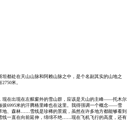
斯坦都处在天山山脉和阿赖山脉之中，是个名副其实的山地之
750米。
，现在出现在左舷窗外的雪山群，应该是天山的主峰——托木尔
拔6995米的汗腾格里峰也在这里。我得强调一个概念——雪
草地、森林……雪线是珍稀的景观，虽然在许多地方都能够看到
雪线一直在向前延伸，绵绵不绝……现在飞机飞行的高度，还有