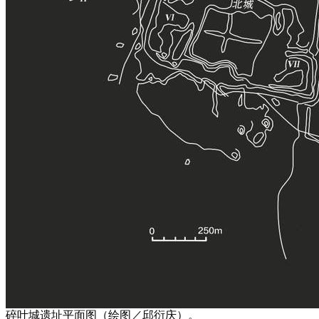
碎叶城遗址平面图（绘图／邱衍庆）。