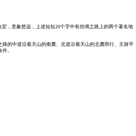
势恢宏，意象悠远，上述短短20个字中有丝绸之路上的两个著名地
丝绸之路的中道沿着天山的南麓、北道沿着天山的北麓而行。主脉平
条件。