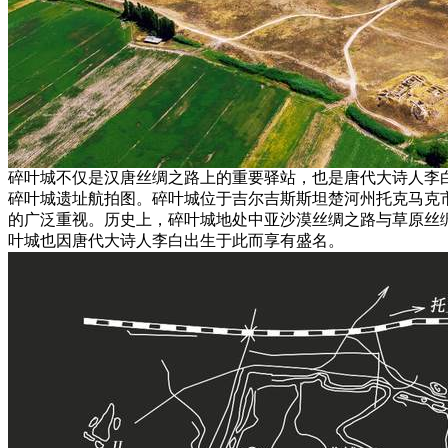
碎叶城不仅是汉唐丝绸之路上的重要驿站，也是唐代大诗人李
碎叶城遗址航拍图。碎叶城位于吉尔吉斯斯坦楚河州托克马克市
的广泛重视。历史上，碎叶城地处中亚沙漠丝绸之路与草原丝
叶城也因唐代大诗人李白出生于此而享有盛名。