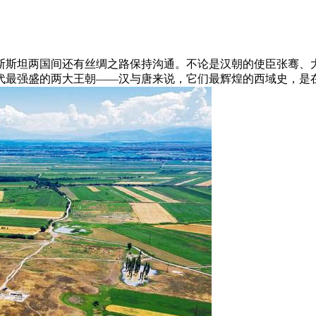
斯斯坦两国间还有丝绸之路保持沟通。不论是汉朝的使臣张骞、
代最强盛的两大王朝——汉与唐来说，它们最辉煌的西域史，是