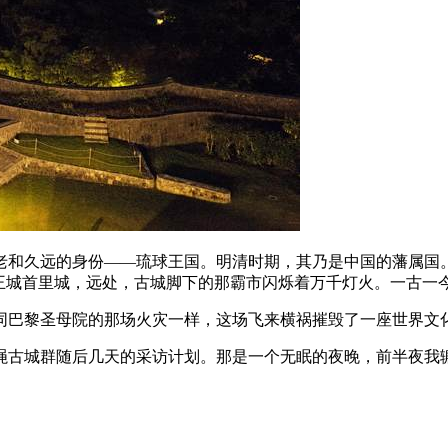
和久远的身份——琉球王国。明清时期，其乃是中国的藩属国。1
球王城首里城，远处，古城脚下的那霸市闪烁着万千灯火。一古一
如同巴黎圣母院的那场火灾一样，这场飞来横祸摧毁了一座世界文
绳古城群随后几天的采访计划。那是一个无眠的夜晚，前半夜我