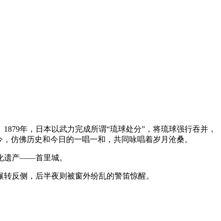
879年，日本以武力完成所谓“琉球处分”，将琉球强行吞并，
今，仿佛历史和今日的一唱一和，共同咏唱着岁月沧桑。
化遗产——首里城。
辗转反侧，后半夜则被窗外纷乱的警笛惊醒。