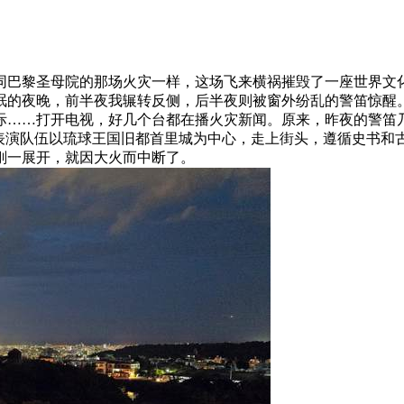
如同巴黎圣母院的那场火灾一样，这场飞来横祸摧毁了一座世界文
眠的夜晚，前半夜我辗转反侧，后半夜则被窗外纷乱的警笛惊醒
际……打开电视，好几个台都在播火灾新闻。原来，昨夜的警笛
表演队伍以琉球王国旧都首里城为中心，走上街头，遵循史书和古
刚一展开，就因大火而中断了。