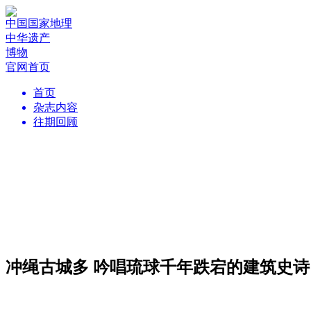
中国国家地理
中华遗产
博物
官网首页
首页
杂志内容
往期回顾
冲绳古城多 吟唱琉球千年跌宕的建筑史诗