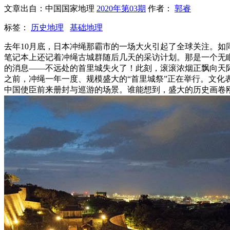
文章出自：中国国家地理
2020年第03期
作者：
郭睿
标签：
历史地理
基础地理
去年10月底，日本冲绳那霸市的一场大火引起了全球关注。
笔记本上还记着冲绳古城群随后几天的采访计划。那是一个无
的消息——不远处的首里城失火了！此刻，滚滚浓烟正飘向天
之前，冲绳一年一度、规模盛大的“首里城祭”正在举行。文化
中国使臣前来册封与巡游的场景。谁能想到，盛大的历史画卷