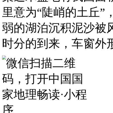
里意为“陡峭的土丘”
弱的湖泊沉积泥沙被
时分的到来，车窗外