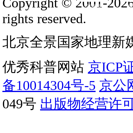
Copyright © 2001-2026 
订阅号
服
rights reserved.
北京全景国家地理新
优秀科普网站
京ICP证
备10014304号-5
京公网
049号
出版物经营许