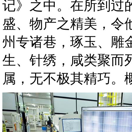
记》之中。在所到过
盛、物产之精美，令他
州专诸巷，琢玉、雕
生、针绣，咸类聚而
属，无不极其精巧。