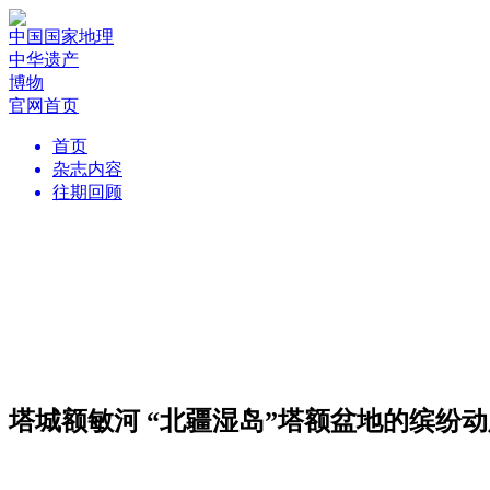
中国国家地理
中华遗产
博物
官网首页
首页
杂志内容
往期回顾
塔城额敏河 “北疆湿岛”塔额盆地的缤纷动