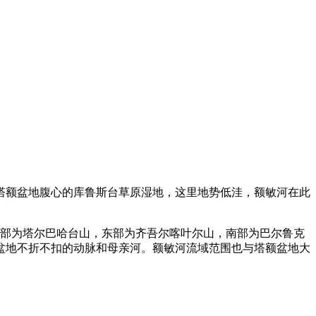
塔额盆地腹心的库鲁斯台草原湿地，这里地势低洼，额敏河在此
北部为塔尔巴哈台山，东部为齐吾尔喀叶尔山，南部为巴尔鲁克
盆地不折不扣的动脉和母亲河。额敏河流域范围也与塔额盆地大