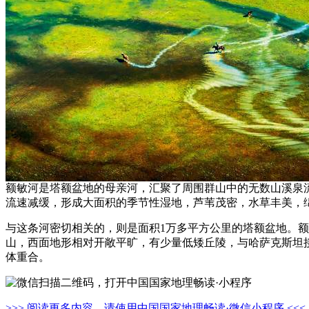
额敏河是塔额盆地的母亲河，汇聚了周围群山中的无数山溪泉
流速减缓，形成大面积的季节性湿地，芦苇茂密，水草丰美，绵
与这条河密切相关的，则是面积1万多平方公里的塔额盆地。
山，西面地形相对开敞平旷，有少量低矮丘陵，与哈萨克斯坦
体重合。
>>> 阅读更多内容，请使用中国国家地理畅读·微信小程序 <<<