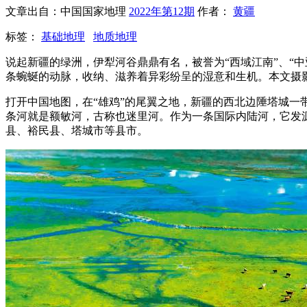
文章出自：中国国家地理
2022年第12期
作者：
黄疆
标签：
基础地理
地质地理
说起新疆的绿洲，伊犁河谷鼎鼎有名，被誉为“西域江南”、“
条蜿蜒的动脉，收纳、滋养着异彩纷呈的湿意和生机。本文摄
打开中国地图，在“雄鸡”的尾翼之地，新疆的西北边陲塔城
条河就是额敏河，古称也迷里河。作为一条国际内陆河，它发源
县、裕民县、塔城市等县市。