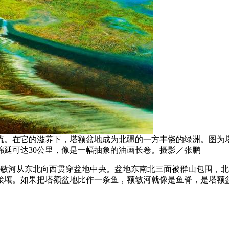
流。在它的滋养下，塔额盆地成为北疆的一方丰饶的绿洲。图为
延可达30公里，像是一幅抽象的油画长卷。摄影／张鹏
额敏河从东北向西贯穿盆地中央。盆地东南北三面被群山包围，
接壤。如果把塔额盆地比作一条鱼，额敏河就像是鱼脊，是塔额