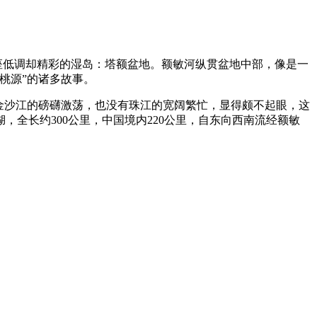
座低调却精彩的湿岛：塔额盆地。额敏河纵贯盆地中部，像是一
桃源”的诸多故事。
金沙江的磅礴激荡，也没有珠江的宽阔繁忙，显得颇不起眼，这
全长约300公里，中国境内220公里，自东向西南流经额敏