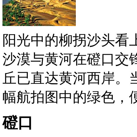
阳光中的柳拐沙头看
沙漠与黄河在磴口交
丘已直达黄河西岸。
幅航拍图中的绿色，
磴口