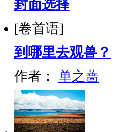
封面选择
[卷首语]
到哪里去观兽？
作者：
单之蔷