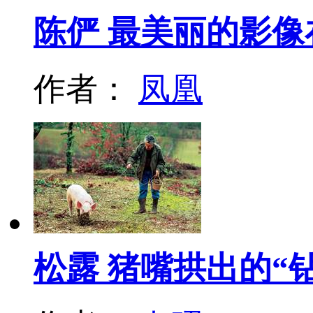
陈俨 最美丽的影像
作者：
凤凰
松露 猪嘴拱出的“