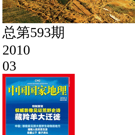
总第593期
2010
03