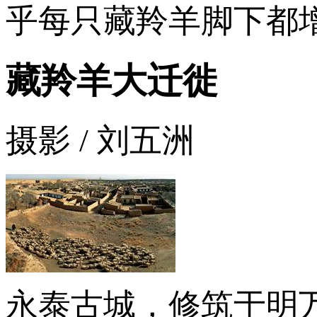
乎每只藏羚羊脚下都
藏羚羊大迁徙
摄影 / 刘五洲
永泰古城，修筑于明万