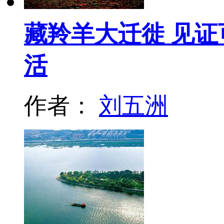
藏羚羊大迁徙 见证
活
作者：
刘五洲