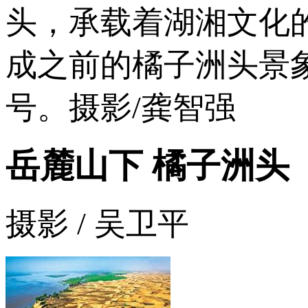
头，承载着湖湘文化
成之前的橘子洲头景
号。摄影/龚智强
岳麓山下 橘子洲头
摄影 / 吴卫平