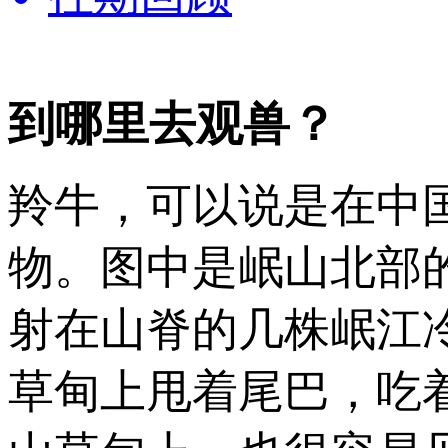
到哪里去观兽？
羚牛，可以说是在中
物。图中是岷山北部
射在山脊的几株岷江
草甸上甩着尾巴，吃