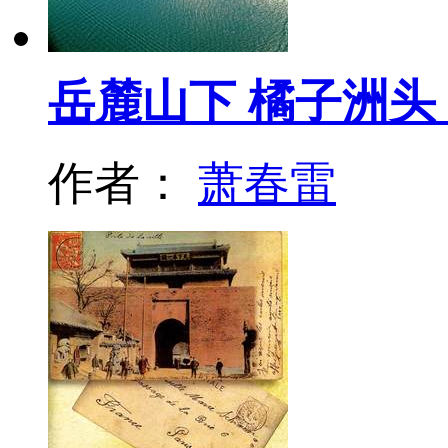
岳麓山下 橘子洲头
作者：
萧春雷