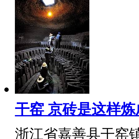
干窑 京砖是这样炼
浙江省嘉善县干窑镇