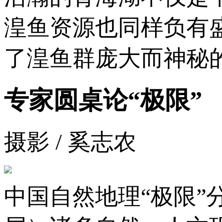
湟鱼资源也同样负有
了湟鱼群庞大而神秘
专家圆桌论“极限”
摄影 / 奚志农
中国自然地理“极限”