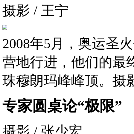
摄影 / 王宁
2008年5月，奥运圣
营地行进，他们的最
珠穆朗玛峰峰顶。摄
专家圆桌论“极限”
摄影 / 张少宏