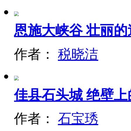
恩施大峡谷 壮丽的
作者：
税晓洁
佳县石头城 绝壁上
作者：
石宝琇