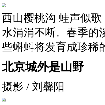
西山樱桃沟 蛙声似歌
水涓涓不断。春季的
些蝌蚪将发育成珍稀
北京城外是山野
摄影 / 刘馨阳