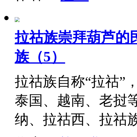
拉祜族崇拜葫芦的民
族（5）
拉祜族自称“拉祜”
泰国、越南、老挝
纳、拉祜西、拉祜