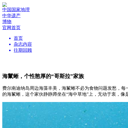
中国国家地理
中华遗产
博物
官网首页
首页
杂志内容
往期回顾
海鬣蜥，个性憨厚的“哥斯拉”家族
费尔南迪纳岛周边海藻丰美，海鬣蜥不必为食物问题发愁，每
的海鬣蜥，这个家伙静静蹲坐在“海中草地”上，无动于衷，像是