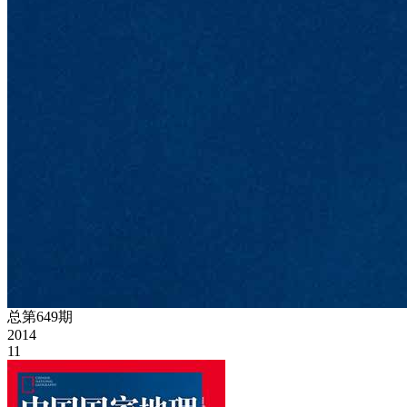
总第649期
2014
11