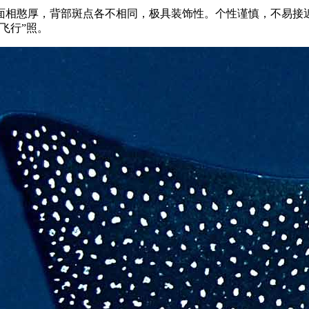
面相憨厚，背部斑点各不相同，极具装饰性。个性谨慎，不易接
飞行”照。