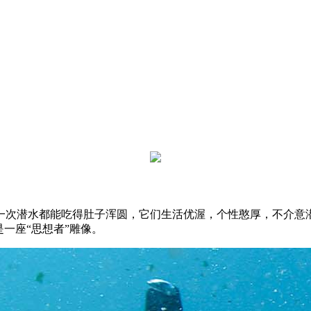
一次潜水都能吃得肚子浑圆，它们生活优渥，个性憨厚，不介意
一座“思想者”雕像。