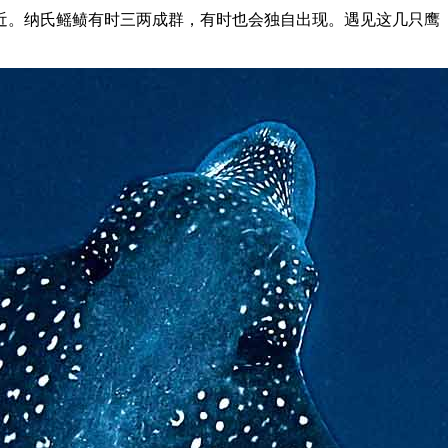
近。纳氏鳐鲼有时三两成群，有时也会独自出现。遇见这几只鹰