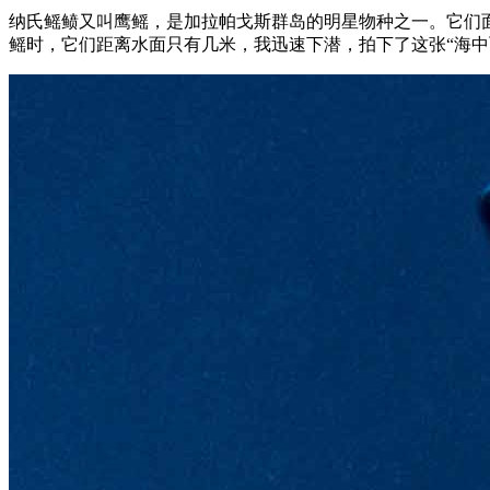
纳氏鳐鲼又叫鹰鳐，是加拉帕戈斯群岛的明星物种之一。它们
鳐时，它们距离水面只有几米，我迅速下潜，拍下了这张“海中