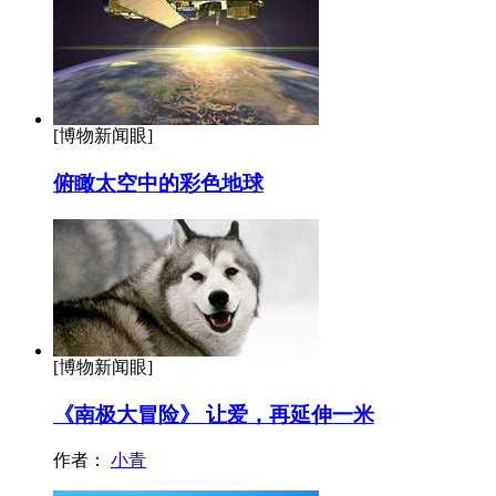
[博物新闻眼]
俯瞰太空中的彩色地球
[博物新闻眼]
《南极大冒险》 让爱，再延伸一米
作者：
小青