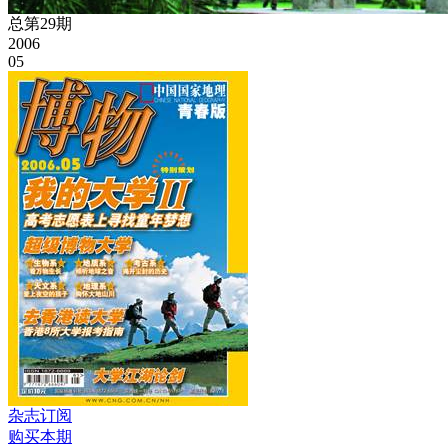
总第29期
2006
05
杂志订阅
购买本期