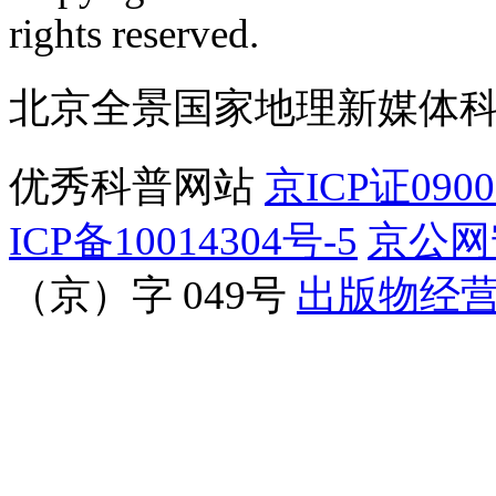
订阅号
服
rights reserved.
北京全景国家地理新媒体
优秀科普网站
京ICP证090
ICP备10014304号-5
京公网安
（京）字 049号
出版物经