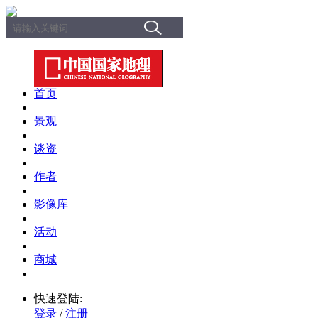
首页
景观
谈资
作者
影像库
活动
商城
快速登陆:
登录
/
注册