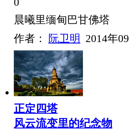
0
晨曦里缅甸巴甘佛塔
作者：
阮卫明
2014年0
正定四塔
风云流变里的纪念物