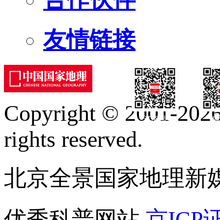
友情链接
Copyright © 2001-2026 
订阅号
服
rights reserved.
北京全景国家地理新
优秀科普网站
京ICP证