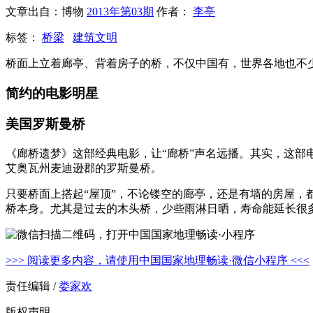
文章出自：博物
2013年第03期
作者：
李亭
标签：
桥梁
建筑文明
桥面上立着廊亭、背着房子的桥，不仅中国有，世界各地也不
简约的电影明星
美国罗斯曼桥
《廊桥遗梦》这部经典电影，让“廊桥”声名远播。其实，这部电影和原著
艾奥瓦州麦迪逊郡的罗斯曼桥。
只要桥面上搭起“屋顶”，不论镂空的廊亭，还是有墙的房屋
桥本身。尤其是过去的木头桥，少些雨淋日晒，寿命能延长很
>>> 阅读更多内容，请使用中国国家地理畅读·微信小程序 <<<
责任编辑 /
娄家欢
版权声明