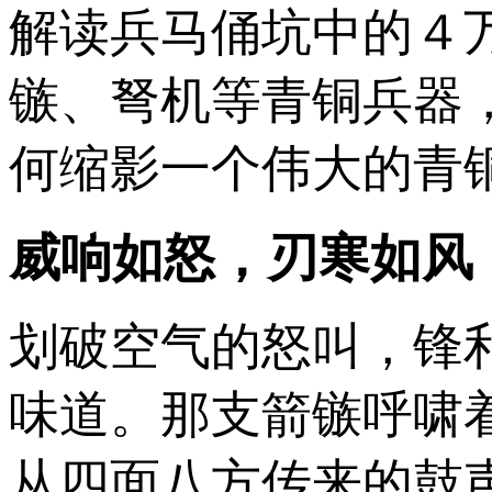
解读兵马俑坑中的４
镞、弩机等青铜兵器
何缩影一个伟大的青
威响如怒，刃寒如风
划破空气的怒叫，锋
味道。那支箭镞呼啸
从四面八方传来的鼓