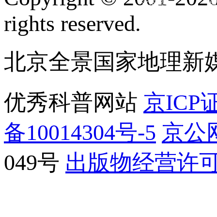
订阅号
服
rights reserved.
北京全景国家地理新
优秀科普网站
京ICP证
备10014304号-5
京公网
049号
出版物经营许