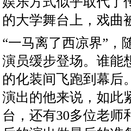
娱乐方式似乎取代了
的大学舞台上，戏曲
“一马离了西凉界”，
演员缓步登场。谁能
的化装间飞跑到幕后
演出的他来说，如此
台，还有30多位老