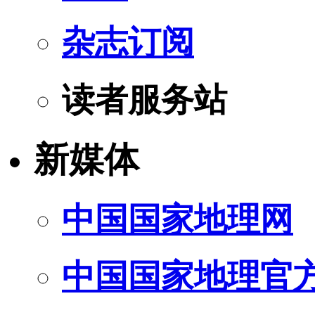
杂志订阅
读者服务站
新媒体
中国国家地理网
中国国家地理官