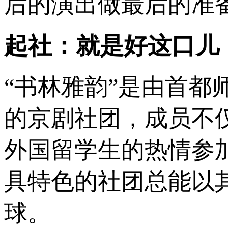
后的演出做最后的准
起社：就是好这口儿
“书林雅韵”是由首
的京剧社团，成员不
外国留学生的热情参
具特色的社团总能以
球。