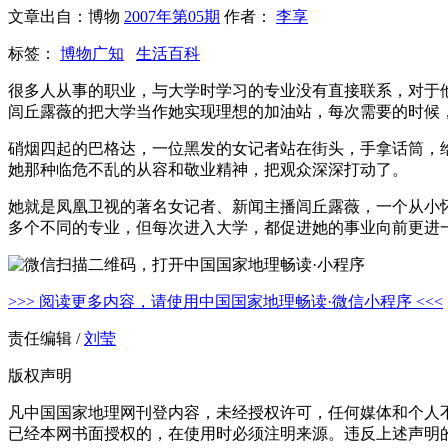
文章出自：博物
2007年第05期
作者：
李享
标签：
博物广知
生活百科
很多人从事的职业，与大学时学习的专业没有直接联系，对于
闾丘露薇的把大学当作她实现理想的加油站，每次需要的时候
硝烟四起的巴格达，一位黑发的女记者站在街头，手拿话筒，
她那种临危不乱的从容和敬业精神，把观众深深打动了。
她就是凤凰卫视的著名女记者、新闻主播闾丘露薇，一个从小
多个不同的专业，但每次进入大学，都促进她的事业向前更进
>>> 阅读更多内容，请使用中国国家地理畅读·微信小程序 <<<
责任编辑 /
刘莹
版权声明
凡中国国家地理网刊登内容，未经授权许可，任何媒体和个人
已经本网书面授权的，在使用时必须注明来源。违反上述声明