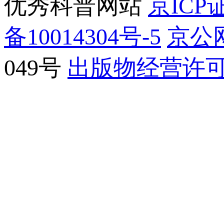
优秀科普网站
京ICP证
备10014304号-5
京公网
049号
出版物经营许