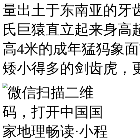
量出土于东南亚的牙
氏巨猿直立起来身高超
高4米的成年猛犸象
矮小得多的剑齿虎，