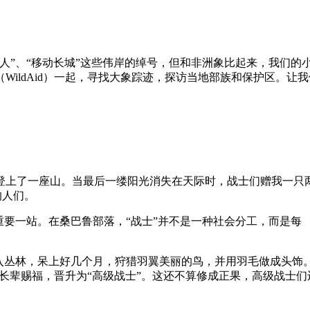
人”、“移动长城”这些伟岸的绰号，但和非洲象比起来，我们的
WildAid）一起，寻找大象踪迹，探访当地部族和保护区。
登上了一座山。当最后一缕阳光消失在天际时，战士们赠我一只
的人们。
重要一站。在桑巴鲁部落，“战士”并不是一种社会分工，而是每
进入丛林，呆上好几个月，狩猎羽翼美丽的鸟，并用羽毛做成头饰
受长辈赐福，晋升为“高级战士”。这还不算修成正果，高级战士