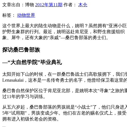
文章出自：博物
2012年第11期
作者：
木仓
标签：
动物世界
这个世界上最大的陆生动物是什么，姚明？虽然拥有“亚洲小巨
护野生象群的行列。最近，姚明远赴肯尼亚，和野生救援组织（
象、犀牛，还有大象的“亲戚”—桑巴鲁部落的勇士们。
探访桑巴鲁部族
—“大自然学院”毕业典礼
太阳开始下山的时候，在一群桑巴鲁战士们高歌簇拥下，我们
Lenasakalai，这本是一名传奇勇士的名字，他曾经保卫着这里
桑巴鲁自然保护区位于肯尼亚北部，是姚明本次“寻象”之旅的
过11年的学习与训练。
从五六岁起，桑巴鲁部落的男孩就是“小战士”了，他们只身
5年“试用期”，男孩变成少年。他们在古老的赐名仪式上，接
拥有进入初级长老会的资格。