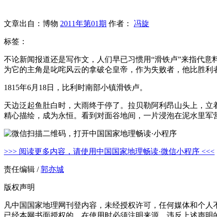
文章出自：博物
2011年第01期
作者：
冯旋
标签：
不论新闻报道还是写作文，人们早已习惯用“滑铁卢”来指代意
为它的主角是叱咤风云的拿破仑皇帝，作为失败者，他比胜利
1815年6月18日，比利时南部小镇滑铁卢。
天边泛起鱼肚白时，大雨终于停了。拉贝勒阿利昂山头上，立
精心描绘，成为永恒。看到对面谷地间，一片浸泡在泥水里军
>>> 阅读更多内容，请使用中国国家地理畅读·微信小程序 <<<
责任编辑 /
郭亦城
版权声明
凡中国国家地理网刊登内容，未经授权许可，任何媒体和个人
已经本网书面授权的，在使用时必须注明来源。违反上述声明