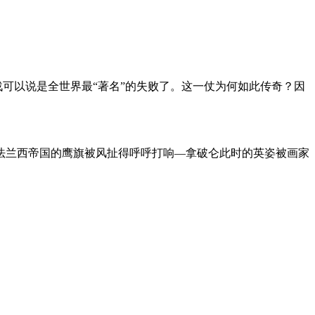
战可以说是全世界最“著名”的失败了。这一仗为何如此传奇？因
法兰西帝国的鹰旗被风扯得呼呼打响—拿破仑此时的英姿被画家