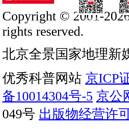
Copyright © 2001-2026 
订阅号
服
rights reserved.
北京全景国家地理新
优秀科普网站
京ICP证
备10014304号-5
京公网
049号
出版物经营许