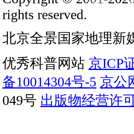
订阅号
服
rights reserved.
北京全景国家地理新
优秀科普网站
京ICP证
备10014304号-5
京公网
049号
出版物经营许