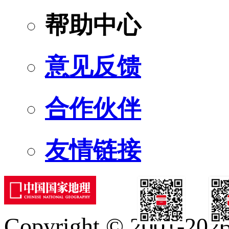
帮助中心
意见反馈
合作伙伴
友情链接
Copyright © 2001-2026 