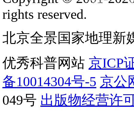
订阅号
服
rights reserved.
北京全景国家地理新
优秀科普网站
京ICP证
备10014304号-5
京公网
049号
出版物经营许