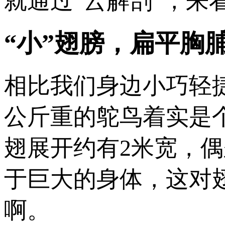
就通过“云解剖”，
“小”翅膀，扁平胸
相比我们身边小巧轻捷
公斤重的鸵鸟着实是
翅展开约有2米宽，
于巨大的身体，这对
啊。