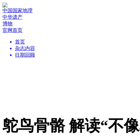
中国国家地理
中华遗产
博物
官网首页
首页
杂志内容
往期回顾
鸵鸟骨骼 解读“不