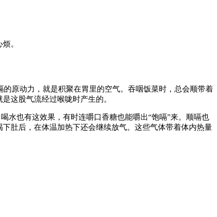
心烦。
嗝的原动力，就是积聚在胃里的空气。吞咽饭菜时，总会顺带着
就是这股气流经过喉咙时产生的。
口喝水也有这效果，有时连嚼口香糖也能嚼出“饱嗝”来。顺嗝也
喝下肚后，在体温加热下还会继续放气。这些气体带着体内热量