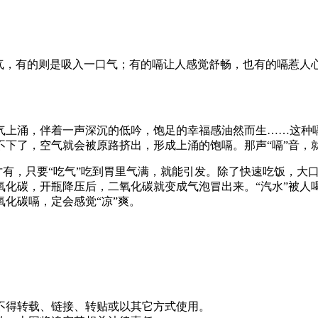
气，有的则是吸入一口气；有的嗝让人感觉舒畅，也有的嗝惹人
气上涌，伴着一声深沉的低吟，饱足的幸福感油然而生……这种
不下了，空气就会被原路挤出，形成上涌的饱嗝。那声“嗝”音，
才有，只要“吃气”吃到胃里气满，就能引发。除了快速吃饭，大
氧化碳，开瓶降压后，二氧化碳就变成气泡冒出来。“汽水”被人
化碳嗝，定会感觉“凉”爽。
不得转载、链接、转贴或以其它方式使用。