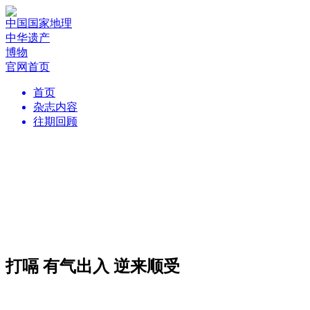
中国国家地理
中华遗产
博物
官网首页
首页
杂志内容
往期回顾
打嗝 有气出入 逆来顺受