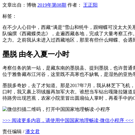
文章出自：博物
2019年第08期
作者：
王正阳
标签：
在不少人心目中，西藏“满是”雪山和牦牛，跟蝴蝶可没太大关
队编撰《西藏蝶类志》，走遍西藏各地，完成了大量考察工作。
之力。之前我从未进入过西藏地区，那里有些什么蝴蝶、会遇
墨脱 由冬入夏一小时
考察任务的第一站，是藏东南的墨脱县。提到墨脱，也许普通青
位于雅鲁藏布江河谷，这里既不高寒也不缺氧，是湿热的亚热
墨脱多奇妙，去了才知道。那是2017年7月，我从林芝下飞机
口时，我又裹上羽绒服再加军大衣。谁想当车钻出嘎隆拉隧道
待路旁出现芭蕉，农家小院里冒出圆扇仙人掌时，再看手中的G
>>> 阅读更多内容，请使用中国国家地理畅读·微信小程序 <<<
责任编辑 /
潘文君