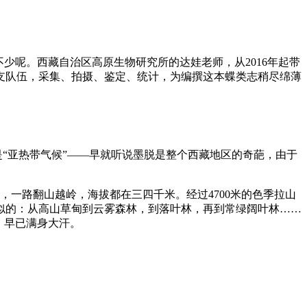
少呢。西藏自治区高原生物研究所的达娃老师，从2016年起带
这支队伍，采集、拍摄、鉴定、统计，为编撰这本蝶类志稍尽绵薄
是“亚热带气候”——早就听说墨脱是整个西藏地区的奇葩，由于
，一路翻山越岭，海拔都在三四千米。经过4700米的色季拉山
似的：从高山草甸到云雾森林，到落叶林，再到常绿阔叶林……
，早已满身大汗。