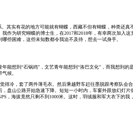
系。其实有花的地方可能就有蝴蝶，西藏不但有蝴蝶，种类还真不
我作为研究蝴蝶的博士生，在2017和2018年，有幸两次加入
到哪些困难，这些未知数都令我迫不及待，想去一试身手。
年能想到“石锅鸡”，文艺青年能想到“洛巴文化”，而我想到的
带气候。
，觉得冷，套了两件薄毛衣。然后乘越野车赶往墨脱跟考察队会合
后，盘山公路开始急速下降。短短一小时内，车窗外跟放幻灯片
PS，海拔竟然只剩不到1000米。这时，羽绒服和军大衣下的我