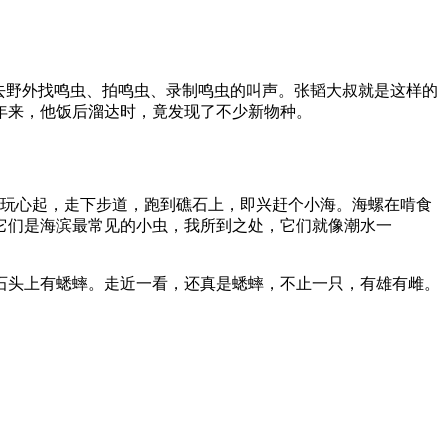
去野外找鸣虫、拍鸣虫、录制鸣虫的叫声。张韬大叔就是这样的
年来，他饭后溜达时，竟发现了不少新物种。
时玩心起，走下步道，跑到礁石上，即兴赶个小海。海螺在啃食
它们是海滨最常见的小虫，我所到之处，它们就像潮水一
石头上有蟋蟀。走近一看，还真是蟋蟀，不止一只，有雄有雌。