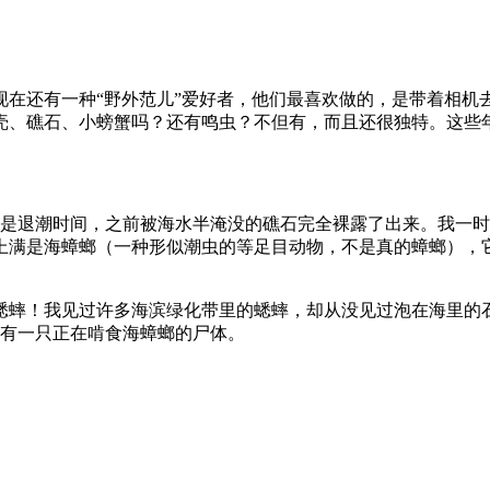
现在还有一种“野外范儿”爱好者，他们最喜欢做的，是带着相机
壳、礁石、小螃蟹吗？还有鸣虫？不但有，而且还很独特。这些
时正是退潮时间，之前被海水半淹没的礁石完全裸露了出来。我一
上满是海蟑螂（一种形似潮虫的等足目动物，不是真的蟑螂），
蟋蟀！我见过许多海滨绿化带里的蟋蟀，却从没见过泡在海里的
还有一只正在啃食海蟑螂的尸体。