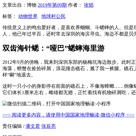
文章出自：博物
2019年第09期
作者：
张韬
标签：
动物世界
地球村公民
传统意义上的鸣虫爱好者，是喜欢养蝈蝈、斗蟋蟀的人。但是
人，他已年过半百，还时常去深圳的海滨寻虫。海边不都是贝
双齿海针蟋：“哑巴”蟋蟀海里游
2012年9月的傍晚，我来到深圳东部的杨梅坑海边散步。此
海藻，螃蟹在捡拾碎屑，浪花撞击礁石，溅了我一裤腿。礁石
样“唰”地退去。
这时一只小小的身影停在前面的礁石上，不像海蟑螂……倒像
它们体长1厘米左右，雌雄都无翅，正忙着找有机物碎屑吃，
>>> 阅读更多内容，请使用中国国家地理畅读·微信小程序 <<<
责任编辑 /
潘文君
张辰亮