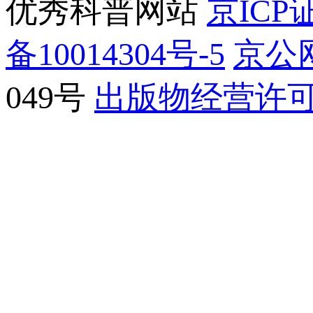
优秀科普网站
京ICP证
备10014304号-5
京公网
049号
出版物经营许