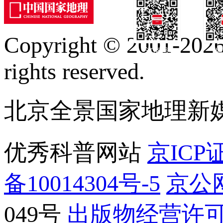
Copyright © 2001-2026 
订阅号
服
rights reserved.
北京全景国家地理新
优秀科普网站
京ICP证
备10014304号-5
京公网
049号
出版物经营许