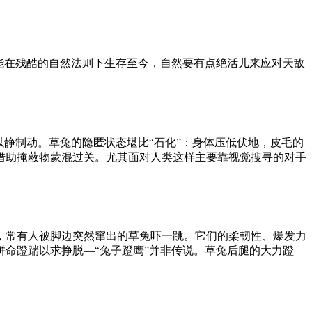
能在残酷的自然法则下生存至今，自然要有点绝活儿来应对天敌
静制动。草兔的隐匿状态堪比“石化”：身体压低伏地，皮毛的
借助掩蔽物蒙混过关。尤其面对人类这样主要靠视觉搜寻的对手
，常有人被脚边突然窜出的草兔吓一跳。它们的柔韧性、爆发力
拼命蹬踹以求挣脱—“兔子蹬鹰”并非传说。草兔后腿的大力蹬