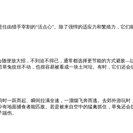
是任由猎手宰割的“活点心”。除了强悍的适应力和繁殖力，它们
会随便放大招，不到迫不得已，通常都选择更节能的方式避敌—以
若草兔纹丝不动，也很容易被看成一块土坷垃。有时，它们还会
。
前时一跃而起、瞬间拉满全速，一溜烟飞奔而逃。去郊外游玩时
少有地面捕食者能匹敌。若是被来自空中的猛禽抓住，草兔还会
子踹伤。