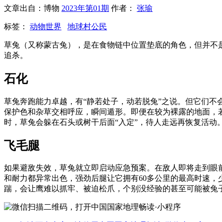
文章出自：博物
2023年第01期
作者：
张瑜
标签：
动物世界
地球村公民
草兔（又称蒙古兔），是在食物链中位置垫底的角色，但并不
追杀。
石化
草兔奔跑能力卓越，有“静若处子，动若脱兔”之说。但它们不
保护色和杂草交相呼应，瞬间遁形。即便在较为裸露的地面，
时，草兔会躲在石头或树干后面“入定”，待人走远再恢复活动
飞毛腿
如果避敌失效，草兔就立即启动应急预案。在敌人即将走到眼
和耐力都异常出色，强劲后腿让它拥有60多公里的最高时速，
踹，会让鹰难以抓牢、被迫松爪，个别没经验的甚至可能被兔