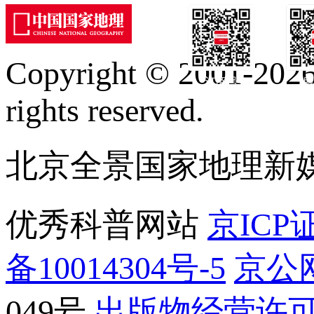
Copyright © 2001-2026 
订阅号
服
rights reserved.
北京全景国家地理新
优秀科普网站
京ICP证
备10014304号-5
京公网
049号
出版物经营许