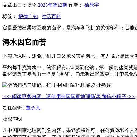
文章出自：博物
2025年第12期
作者：
徐欣宇
标签：
博物广知
生活百科
它是凝结出柔软豆腐的卤水，是汽车和飞机的关键部件；它能
海水因它而苦
下海游泳时，难免尝到几口又咸又苦的海水。有人说这是因为
平均每千克海水中，约溶解有27.2克氯化钠，第二多的盐类就
氯化钠外主要含有一些更“顽固”、尚未析出的盐类，其中氯化
>>> 阅读更多内容，请使用中国国家地理畅读·微信小程序 <<<
责任编辑 /
董子凡
版权声明
凡中国国家地理网刊登内容，未经授权许可，任何媒体和个人
已经本网书面授权的，在使用时必须注明来源。违反上述声明