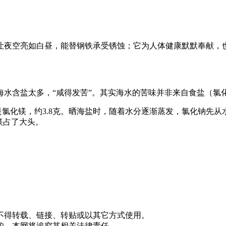
让夜空亮如白昼，能替钢铁承受锈蚀；它为人体健康默默奉献，
海水含盐太多，“咸得发苦”。其实海水的苦味并非来自食盐（氯
是氯化镁，约3.8克。晒海盐时，随着水分逐渐蒸发，氯化钠先从
镁占了大头。
不得转载、链接、转贴或以其它方式使用。
的，本网将追究其相关法律责任。