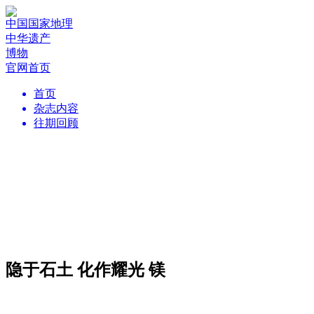
中国国家地理
中华遗产
博物
官网首页
首页
杂志内容
往期回顾
隐于石土 化作耀光 镁