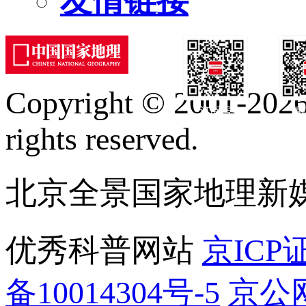
友情链接
Copyright © 2001-2026 
订阅号
服
rights reserved.
北京全景国家地理新
优秀科普网站
京ICP证
备10014304号-5
京公网