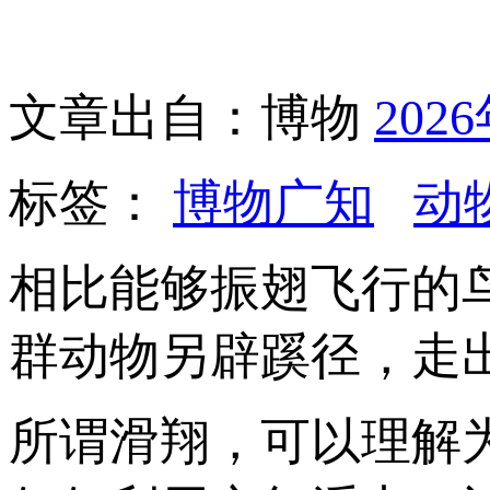
文章出自：博物
202
标签：
博物广知
动
相比能够振翅飞行的
群动物另辟蹊径，走
所谓滑翔，可以理解