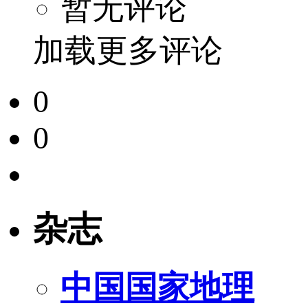
暂无评论
加载更多评论
0
0
杂志
中国国家地理