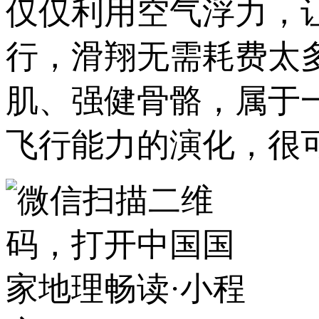
仅仅利用空气浮力，
行，滑翔无需耗费太
肌、强健骨骼，属于
飞行能力的演化，很