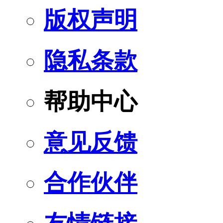
版权声明
隐私条款
帮助中心
意见反馈
合作伙伴