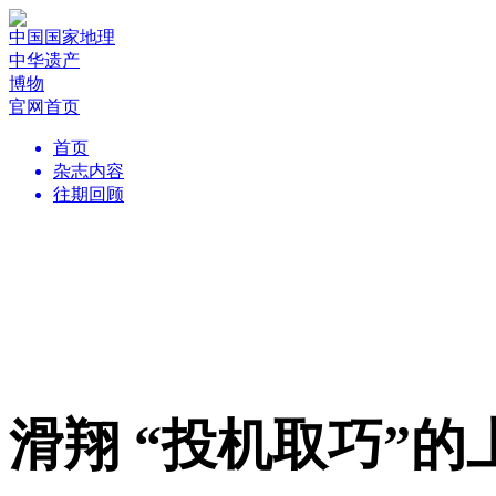
中国国家地理
中华遗产
博物
官网首页
首页
杂志内容
往期回顾
滑翔 “投机取巧”的