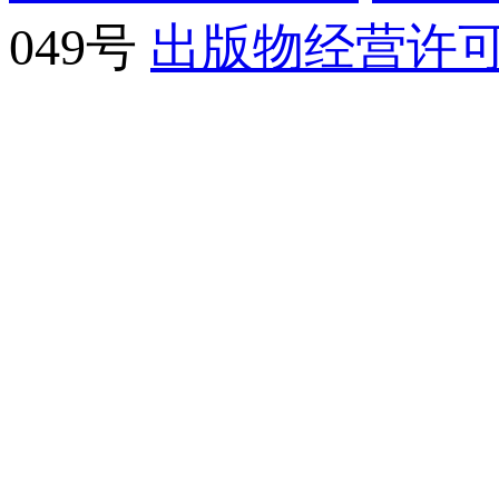
049号
出版物经营许