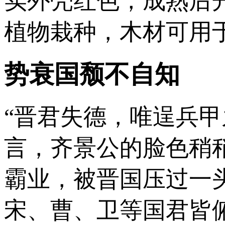
实外壳红色，成熟后
植物栽种，木材可用
势衰国颓不自知
“晋君失德，唯逞兵
言，齐景公的脸色稍
霸业，被晋国压过一
宋、曹、卫等国君皆