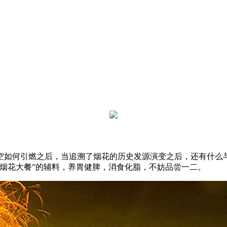
空如何引燃之后，当追溯了烟花的历史发源演变之后，还有什么
烟花大餐”的辅料，养胃健脾，消食化脂，不妨品尝一二。