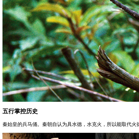
五行掌控历史
秦始皇的兵马俑。秦朝自认为具水德，水克火，所以能取代火