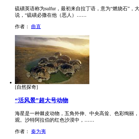
硫磺英语称为sulfur，最初来自拉丁语，意为“燃烧
说，“硫磺必撒在他（恶人）……
作者：
曲直
[自然探奇]
“活风景”超大号动物
海星是一种棘皮动物，五角外伸、中央高耸、色彩绚丽，
观。沙特阿拉伯的红色沙漠中，……
作者：
秦为夷