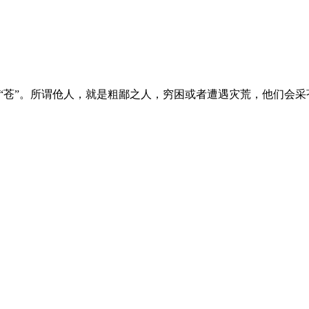
“苍”。所谓伧人，就是粗鄙之人，穷困或者遭遇灾荒，他们会采