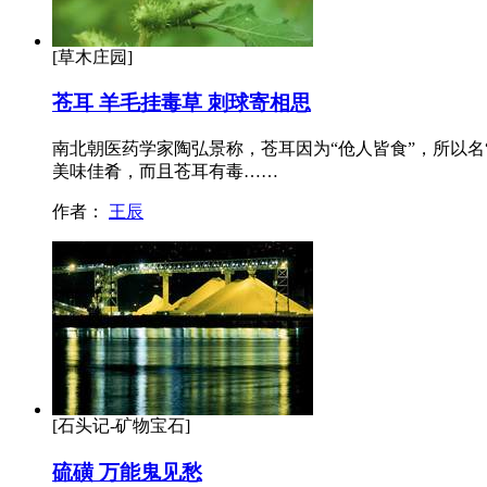
[草木庄园]
苍耳 羊毛挂毒草 刺球寄相思
南北朝医药学家陶弘景称，苍耳因为“伧人皆食”，所以名
美味佳肴，而且苍耳有毒……
作者：
王辰
[石头记-矿物宝石]
硫磺 万能鬼见愁