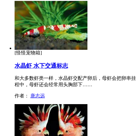
[怪怪宠物箱]
水晶虾 水下交通标志
和大多数虾类一样，水晶虾交配产卵后，母虾会把卵串挂
程中，母虾还会经常用头胸部下……
作者：
唐志远