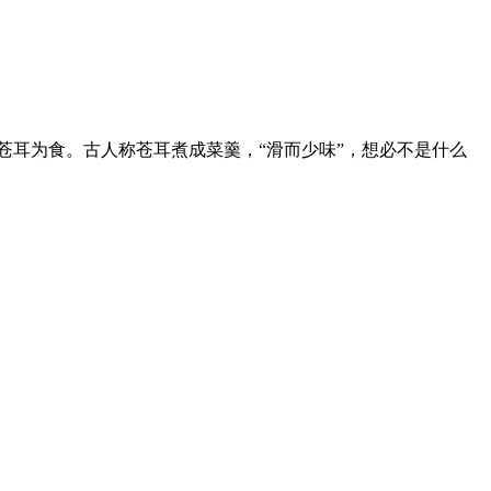
苍耳为食。古人称苍耳煮成菜羹，“滑而少味”，想必不是什么